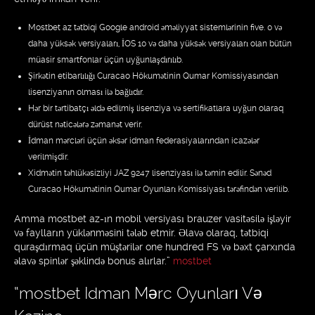
Mostbet az tətbiqi Google android əməliyyat sistemlərinin five. 0 və
daha yüksək versiyaları, İOS 10 və daha yüksək versiyaları olan bütün
müasir smartfonlar üçün uyğunlaşdırılıb.
Şirkətin etibarlılığı Curacao Hökumətinin Qumar Komissiyasından
lisenziyanın olması ilə bağlıdır.
Hər bir tərtibatçı əldə edilmiş lisenziya və sertifikatlara uyğun olaraq
dürüst nəticələrə zəmanət verir.
İdman mərcləri üçün əksər idman federasiyalarından icazələr
verilmişdir.
Xidmətin təhlükəsizliyi JAZ 9247 lisenziyası ilə təmin edilir. Sənəd
Curacao Hökumətinin Qumar Oyunları Komissiyası tərəfindən verilib.
Amma mostbet az-ın mobil versiyası brauzer vasitəsilə işləyir
və faylların yüklənməsini tələb etmir. Əlavə olaraq, tətbiqi
quraşdırmaq üçün müştərilər one hundred FS və bəxt çarxında
əlavə spinlər şəklində bonus alırlar.”
mostbet
“mostbet Idman Mərc Oyunları Və