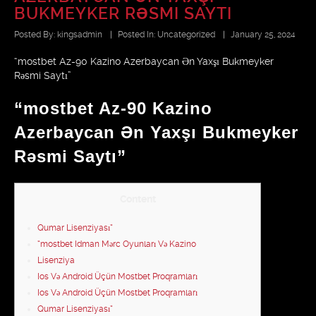
BUKMEYKER RƏSMI SAYTI
Posted By:
kingsadmin
|
Posted In:
Uncategorized
|
January 25, 2024
“mostbet Az-90 Kazino Azerbaycan Ən Yaxşı Bukmeyker
Rəsmi Saytı”
“mostbet Az-90 Kazino
Azerbaycan Ən Yaxşı Bukmeyker
Rəsmi Saytı”
Content
Qumar Lisenziyası”
“mostbet Idman Mərc Oyunları Və Kazino
Lisenziya
Ios Və Android Üçün Mostbet Proqramları
Ios Və Android Üçün Mostbet Proqramları
Qumar Lisenziyası”