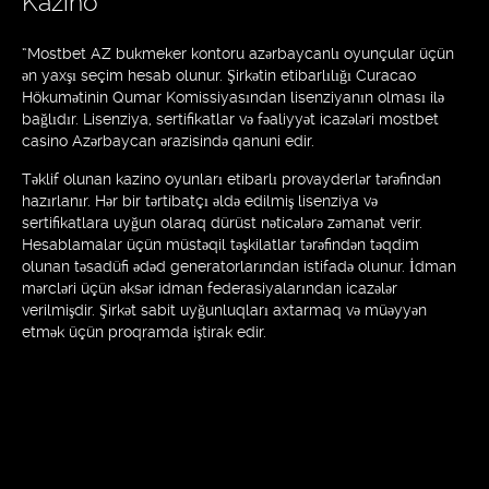
Kazino
“Mostbet AZ bukmeker kontoru azərbaycanlı oyunçular üçün
ən yaxşı seçim hesab olunur. Şirkətin etibarlılığı Curacao
Hökumətinin Qumar Komissiyasından lisenziyanın olması ilə
bağlıdır. Lisenziya, sertifikatlar və fəaliyyət icazələri mostbet
casino Azərbaycan ərazisində qanuni edir.
Təklif olunan kazino oyunları etibarlı provayderlər tərəfindən
hazırlanır. Hər bir tərtibatçı əldə edilmiş lisenziya və
sertifikatlara uyğun olaraq dürüst nəticələrə zəmanət verir.
Hesablamalar üçün müstəqil təşkilatlar tərəfindən təqdim
olunan təsadüfi ədəd generatorlarından istifadə olunur. İdman
mərcləri üçün əksər idman federasiyalarından icazələr
verilmişdir. Şirkət sabit uyğunluqları axtarmaq və müəyyən
etmək üçün proqramda iştirak edir.